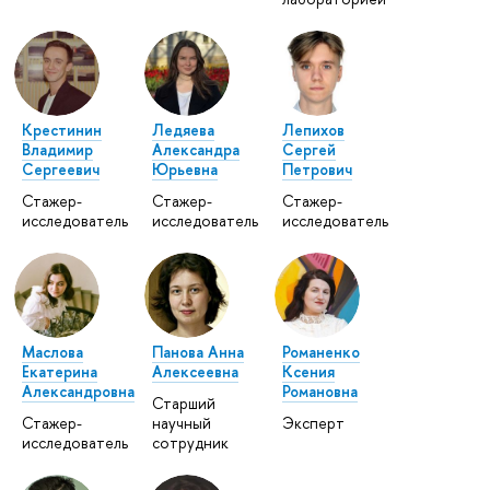
Крестинин
Ледяева
Лепихов
Владимир
Александра
Сергей
Сергеевич
Юрьевна
Петрович
Стажер-
Стажер-
Стажер-
исследователь
исследователь
исследователь
Маслова
Панова Анна
Романенко
Екатерина
Алексеевна
Ксения
Александровна
Романовна
Старший
Стажер-
научный
Эксперт
исследователь
сотрудник