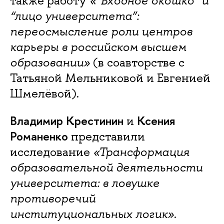
также работу
«“Входное окошко” и
“лицо университета”:
переосмысление роли центров
карьеры в российском высшем
образовании»
(в соавторстве с
Татьяной Мельниковой и Евгенией
Шмелёвой).
Владимир Крестинин
Ксения
и
Романенко
представили
исследование
«Трансформация
образовательной деятельности
университета: в ловушке
противоречий
институциональных логик»
.