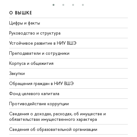
О ВЫШКЕ
Цифры и факты
Л
Руководство и структура
Д
Устойчивое развитие в НИУ ВШЭ
О
Преподаватели и сотрудники
П
Корпуса и общежития
В
Закупки
П
Обращения граждан в НИУ ВШЭ
А
Фонд целевого капитала
Д
Противодействие коррупции
Ц
Сведения о доходах, расходах, об имуществе и
Б
обязательствах имущественного характера
О
Сведения об образовательной организации
О