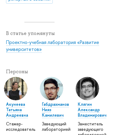
В статье упомянуты
Проектно-учебная лаборатория «Развитие
университетов»
Персоны
Акунеева
Габдрахманов
Клягин
Татьяна
Нияз
Александр
Андреевна
Камилевич
Владимирович
Стажер-
Заведующий
Заместитель
исследователь
лабораторией
заведующего
лабораторией