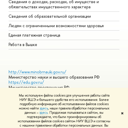
Сведения о доходах, расходах, об имуществе и
Б
обязательствах имущественного характера
О
Сведения об образовательной организации
О
Людям с ограниченными возможностями здоровья
Единая платежная страница
Работа в Вышке
http://www.minobrnauki.gov.ru/
Министерство науки и высшего образования РФ
https://edu.gov.ru/
Министерство просвещения РФ
https://elearning.hse.ru/mooc
Мы используем файлы cookies для улучшения работы сайта
Массовые открытые онлайн-курсы
НИУ ВШЭ и большего удобства его использования. Более
подробную информацию об использовании файлов cookies
можно найти
здесь
, наши правила обработки персональных
данных –
здесь
. Продолжая пользоваться сайтом, вы
✖
© НИУ ВШЭ 1993–2026
Адреса и контакты
Условия
подтверждаете, что были проинформированы об
использования материалов
Политика конфиденциальности
Карта
использовании файлов cookies сайтом НИУ ВШЭ и согласны
сайта
с нашими правилами обработки персональных данных. Вы