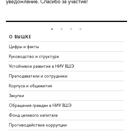
уведомление. Спасибо за участие!
О ВЫШКЕ
Цифры и факты
Л
Руководство и структура
Д
Устойчивое развитие в НИУ ВШЭ
О
Преподаватели и сотрудники
П
Корпуса и общежития
В
Закупки
П
Обращения граждан в НИУ ВШЭ
А
Фонд целевого капитала
Д
Противодействие коррупции
Ц