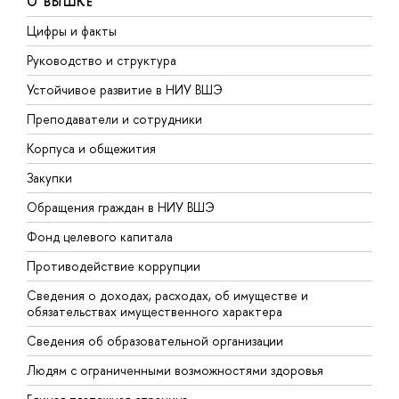
О ВЫШКЕ
Цифры и факты
Л
Руководство и структура
Д
Устойчивое развитие в НИУ ВШЭ
О
Преподаватели и сотрудники
П
Корпуса и общежития
В
Закупки
П
Обращения граждан в НИУ ВШЭ
А
Фонд целевого капитала
Д
Противодействие коррупции
Ц
Сведения о доходах, расходах, об имуществе и
Б
обязательствах имущественного характера
О
Сведения об образовательной организации
О
Людям с ограниченными возможностями здоровья