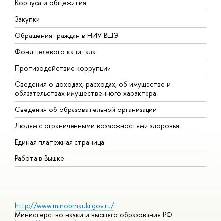
Корпуса и общежития
В
Закупки
П
Обращения граждан в НИУ ВШЭ
А
Фонд целевого капитала
Д
Противодействие коррупции
Ц
Сведения о доходах, расходах, об имуществе и
Б
обязательствах имущественного характера
О
Сведения об образовательной организации
О
Людям с ограниченными возможностями здоровья
Единая платежная страница
Работа в Вышке
http://www.minobrnauki.gov.ru/
Министерство науки и высшего образования РФ