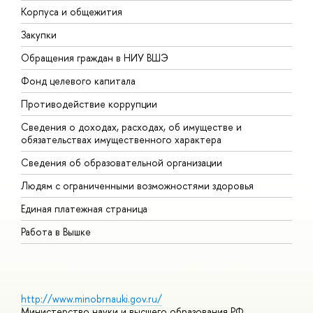
Корпуса и общежития
В
Закупки
П
Обращения граждан в НИУ ВШЭ
А
Фонд целевого капитала
Д
Противодействие коррупции
Ц
Сведения о доходах, расходах, об имуществе и
Б
обязательствах имущественного характера
О
Сведения об образовательной организации
О
Людям с ограниченными возможностями здоровья
Единая платежная страница
Работа в Вышке
http://www.minobrnauki.gov.ru/
Министерство науки и высшего образования РФ