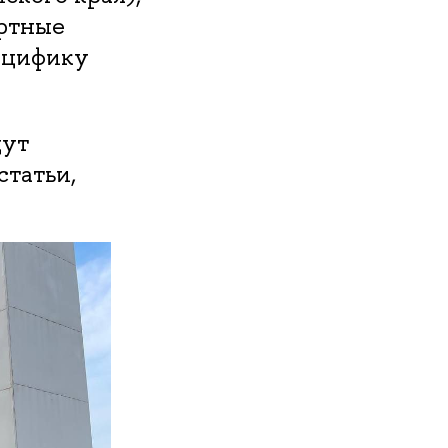
ртные
ецифику
дут
татьи,