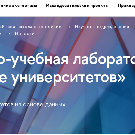
ения экспертизы
Исследовательские проекты
Прикла
 «Высшая школа экономики»
Научные подразделения
в»
Новости
-учебная лаборат
е университетов»
етов на основе данных