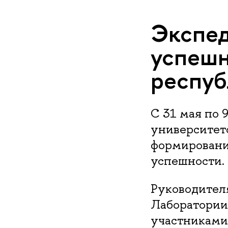
Экспед
успешн
респуб
С 31 мая по 
университето
формировани
успешности.
Руководител
Лаборатории 
участниками