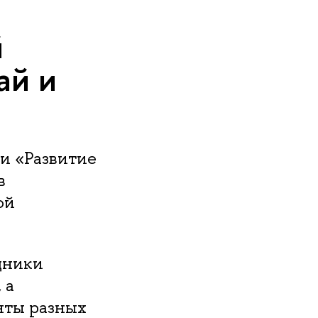
й
ай и
и «Развитие
в
ой
дники
 а
нты разных