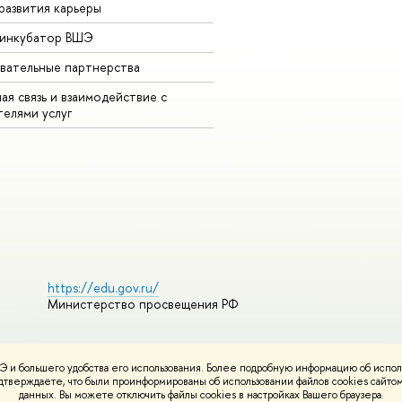
развития карьеры
-инкубатор ВШЭ
вательные партнерства
ая связь и взаимодействие с
телями услуг
https://edu.gov.ru/
Министерство просвещения РФ
 и большего удобства его использования. Более подробную информацию об испол
ования материалов
Политика конфиденциальности
Карта сайта
подтверждаете, что были проинформированы об использовании файлов cookies сай
НИУ ВШЭ
данных. Вы можете отключить файлы cookies в настройках Вашего браузера.