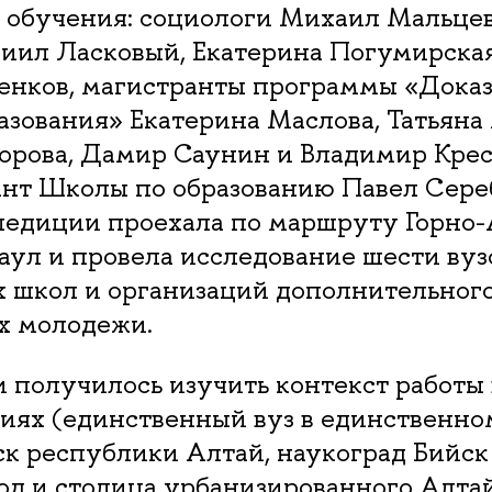
 обучения: социологи Михаил Мальцев
ниил Ласковый, Екатерина Погумирская
енков, магистранты программы «Доказ
азования» Екатерина Маслова, Татьяна
орова, Дамир Саунин и Владимир Крес
ант Школы по образованию Павел Сере
педиции проехала по маршруту Горно-
аул и провела исследование шести вузо
х школ и организаций дополнительного
х молодежи.
 получилось изучить контекст работы 
иях (единственный вуз в единственно
к республики Алтай, наукоград Бийск 
д и столица урбанизированного Алтай