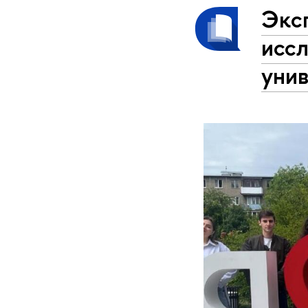
Экс
исс
уни