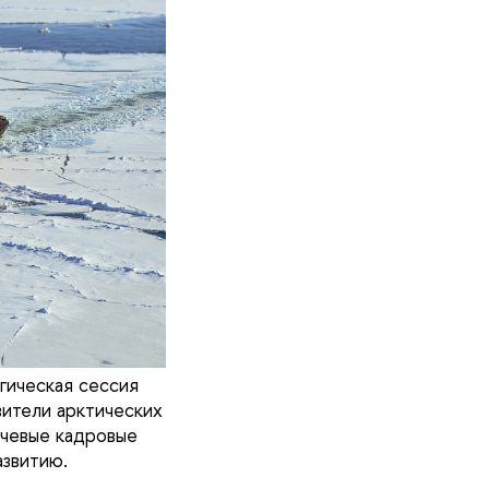
гическая сессия
ители арктических
ючевые кадровые
азвитию.