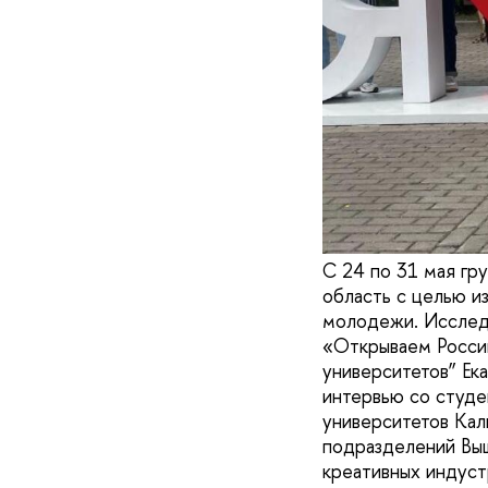
С 24 по 31 мая гр
область с целью и
молодежи. Исслед
«Открываем Россию
университетов” Ек
интервью со студе
университетов Кал
подразделений Выш
креативных индуст