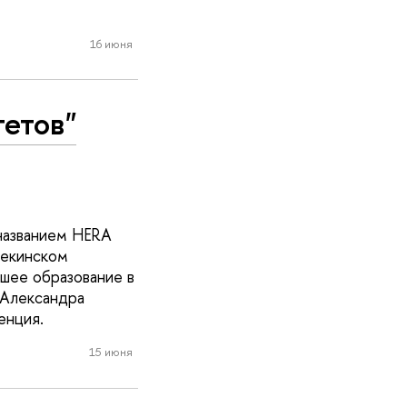
16 июня
тетов"
названием HERA
Пекинском
сшее образование в
 Александра
енция.
15 июня