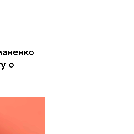
маненко
у о