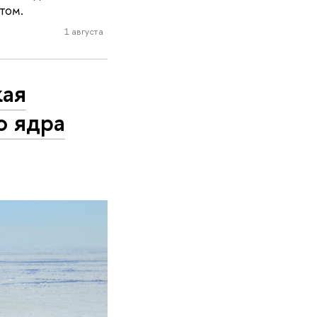
том.
1 августа
кая
о ядра