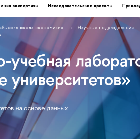
ения экспертизы
Исследовательские проекты
Прикла
 «Высшая школа экономики»
Научные подразделения
»
-учебная лаборат
е университетов»
етов на основе данных