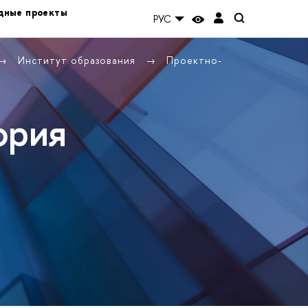
дные проекты
РУС
Институт образования
Проектно-
ория