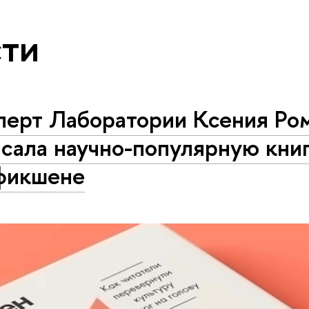
ти
перт Лаборатории Ксения Ро
сала научно-популярную книг
фикшене