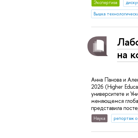
Экспертиза
диску
Вышка технологическ
Лабо
на 
Анна Панова и Але
2026 (Higher Educa
университете и Ун
меняющемся глобал
представила посте
Наука
репортаж о