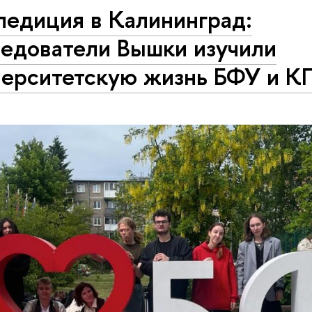
педиция в Калининград:
ледователи Вышки изучили
верситетскую жизнь БФУ и К