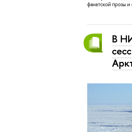
фанатской прозы и 
В Н
сесс
Арк