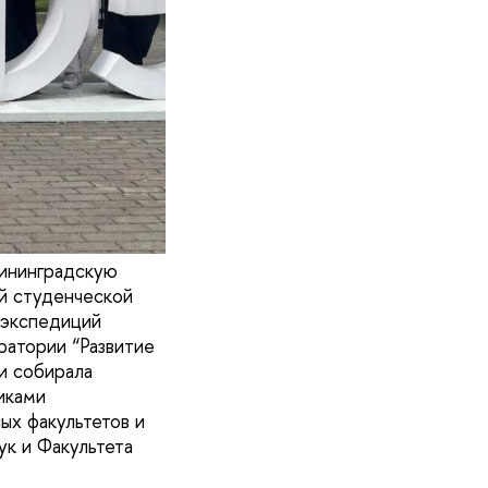
лининградскую
й студенческой
 экспедиций
атории “Развитие
и собирала
иками
ых факультетов и
ук и Факультета