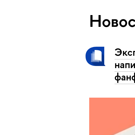
Новос
Экс
напи
фан